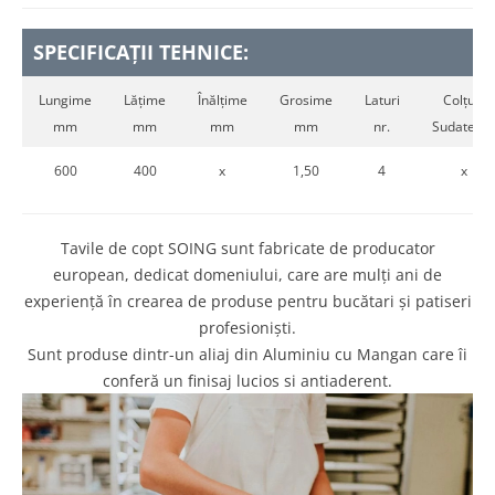
SPECIFICAȚII TEHNICE:
Lungime
Lățime
Înălțime
Grosime
Laturi
Colțuri
mm
mm
mm
mm
nr.
Sudate nr.
600
400
x
1,50
4
x
Tavile de copt SOING sunt fabricate de producator
european, dedicat domeniului, care are mulți ani de
experiență în crearea de produse pentru bucătari și patiseri
profesioniști.
Sunt produse dintr-un aliaj din Aluminiu cu Mangan care îi
conferă un finisaj lucios si antiaderent.