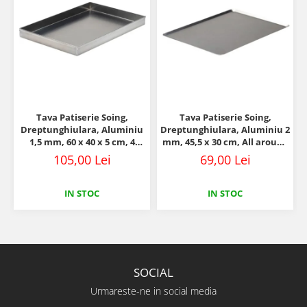
Tava Patiserie Soing,
Tava Patiserie Soing,
Dreptunghiulara, Aluminiu
Dreptunghiulara, Aluminiu 2
1,5 mm, 60 x 40 x 5 cm, 4
mm, 45,5 x 30 cm, All around
laturi 90°
45°
105,00 Lei
69,00 Lei
IN STOC
IN STOC
SOCIAL
Urmareste-ne in social media