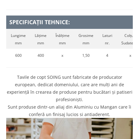
SPECIFICAȚII TEHNICE:
Lungime
Lățime
Înălțime
Grosime
Laturi
Colțuri
mm
mm
mm
mm
nr.
Sudate nr.
600
400
x
1,50
4
x
Tavile de copt SOING sunt fabricate de producator
european, dedicat domeniului, care are mulți ani de
experiență în crearea de produse pentru bucătari și patiseri
profesioniști.
Sunt produse dintr-un aliaj din Aluminiu cu Mangan care îi
conferă un finisaj lucios si antiaderent.