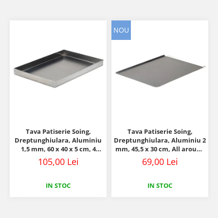
NOU
Tava Patiserie Soing,
Tava Patiserie Soing,
Dreptunghiulara, Aluminiu
Dreptunghiulara, Aluminiu 2
1,5 mm, 60 x 40 x 5 cm, 4
mm, 45,5 x 30 cm, All around
laturi 90°
45°
105,00 Lei
69,00 Lei
IN STOC
IN STOC