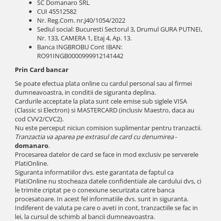
SC Domanaro SRL
CUI 45512582
Nr. Reg.Com. nr.J40/1054/2022
Sediul social: Bucuresti Sectorul 3, Drumul GURA PUTNEI,
Nr. 133, CAMERA 1, Etaj 4, Ap. 13.
Banca INGBROBU Cont IBAN:
RO91INGB0000999912141442
Prin Card bancar
Se poate efectua plata online cu cardul personal sau al firmei
dumneavoastra, in conditii de siguranta deplina.
Cardurile acceptate la plata sunt cele emise sub siglele VISA
(Classic si Electron) si MASTERCARD (inclusiv Maestro, daca au
cod CVV2/CVC2).
Nu este perceput niciun comision suplimentar pentru tranzactii.
Tranzactia va aparea pe extrasul de card cu denumirea
-
domanaro
.
Procesarea datelor de card se face in mod exclusiv pe serverele
PlatiOnline.
Siguranta informatiilor dvs. este garantata de faptul ca
PlatiOnline nu stocheaza datele confidentiale ale cardului dvs, ci
le trimite criptat pe o conexiune securizata catre banca
procesatoare. In acest fel informatiile dvs. sunt in siguranta.
Indiferent de valuta pe care o aveti in cont, tranzactiile se fac in
lei, la cursul de schimb al bancii dumneavoastra.