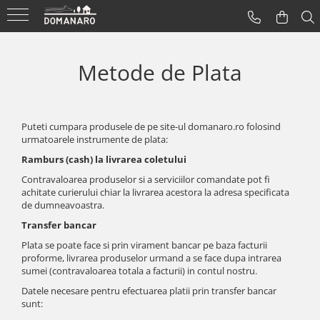
Curatenie & Ingrijire
Gatit & Bucatarie
Gradina & Exterior
Metode de Plata
Aspiratoare
Tavi Si Forme De Copt
Jardiniere
Steamere
Tigai Din Fonta
Sere
Uscatoare Rufe
Gratare Electrice
Compostoare
Puteti cumpara produsele de pe site-ul domanaro.ro folosind
urmatoarele instrumente de plata:
Accesorii Generatoare De
Accesorii Vase Fonta
Ramburs (cash) la livrarea coletului
Abur
Oale Din Fonta
Contravaloarea produselor si a serviciilor comandate pot fi
achitate curierului chiar la livrarea acestora la adresa specificata
Accesorii Statii De Calcat
de dumneavoastra.
Accesorii Uscatoare
Transfer bancar
Plata se poate face si prin virament bancar pe baza facturii
proforme, livrarea produselor urmand a se face dupa intrarea
sumei (contravaloarea totala a facturii) in contul nostru.
Datele necesare pentru efectuarea platii prin transfer bancar
sunt: