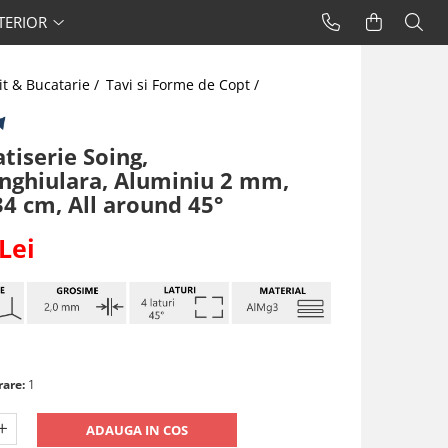
TERIOR
it & Bucatarie /
Tavi si Forme de Copt /
tiserie Soing,
nghiulara, Aluminiu 2 mm,
34 cm, All around 45°
Lei
rare:
1
ADAUGA IN COS