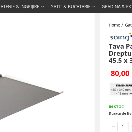
ATENIE & INGRIJIRE
GATIT & BUCATARIE
GRADINA & EX
Home /
Gat
Tava Pa
Dreptu
45,5 x 
80,00 
IN STOC
Durata de liv