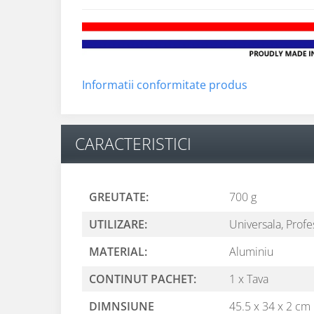
Informatii conformitate produs
CARACTERISTICI
GREUTATE:
700 g
UTILIZARE:
Universala,
Profe
MATERIAL:
Aluminiu
CONTINUT PACHET:
1 x Tava
DIMNSIUNE
45.5 x 34 x 2 cm