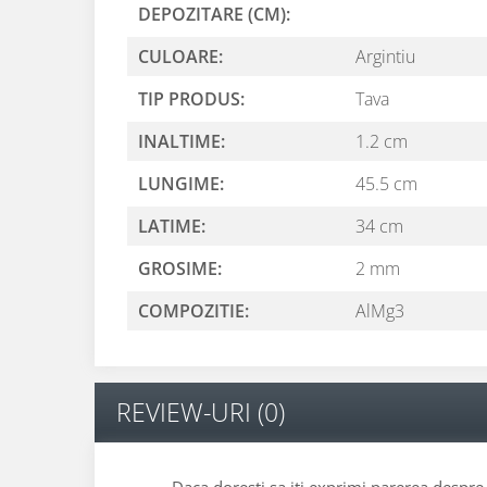
DEPOZITARE (CM):
CULOARE:
Argintiu
TIP PRODUS:
Tava
INALTIME:
1.2 cm
LUNGIME:
45.5 cm
LATIME:
34 cm
GROSIME:
2 mm
COMPOZITIE:
AlMg3
REVIEW-URI
(0)
Daca doresti sa iti exprimi parerea despr