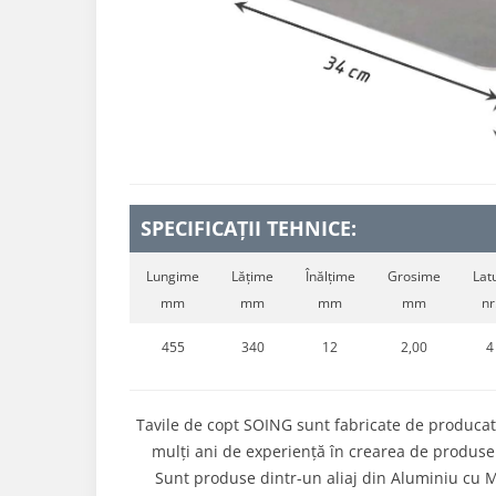
SPECIFICAȚII TEHNICE:
Lungime
Lățime
Înălțime
Grosime
Latu
mm
mm
mm
mm
nr
455
340
12
2,00
4
Tavile de copt SOING sunt fabricate de produca
mulți ani de experiență în crearea de produse 
Sunt produse dintr-un aliaj din Aluminiu cu Ma