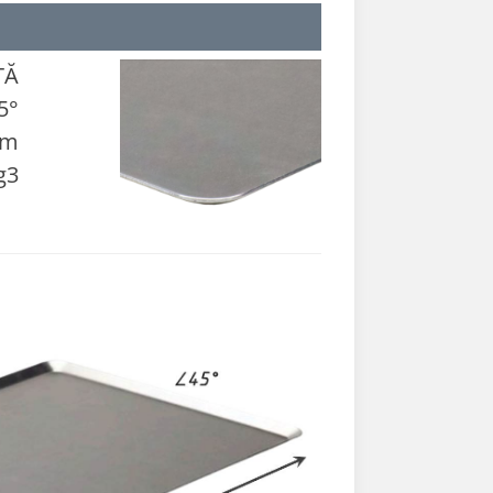
TĂ
5°
mm
g3