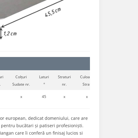
ri
Colțuri
Laturi
Straturi
Culoare
.
Sudate nr.
°
nr.
Strat
x
45
x
x
tor european, dedicat domeniului, care are
pentru bucătari și patiseri profesioniști.
ngan care îi conferă un finisaj lucios si