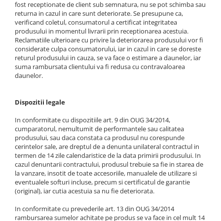
fost receptionate de client sub semnatura, nu se pot schimba sau
returna in cazul in care sunt deteriorate. Se presupune ca,
verificand coletul, consumatorul a certificat integritatea
produsului in momentul livrarii prin receptionarea acestuia.
Reclamatiile ulterioare cu privire la deteriorarea produsului vor fi
considerate culpa consumatorului, iar in cazul in care se doreste
returul produsului in cauza, se va face o estimare a daunelor, iar
suma rambursata clientului va fi redusa cu contravaloarea
daunelor.
Dispozitii legale
In conformitate cu dispozitiile art. 9 din OUG 34/2014,
cumparatorul, nemultumit de performantele sau calitatea
produsului, sau daca constata ca produsul nu corespunde
cerintelor sale, are dreptul de a denunta unilateral contractul in
termen de 14 zile calendaristice de la data primirii produsului. In
cazul denuntarii contractului, produsul trebuie sa fie in starea de
la vanzare, insotit de toate accesoriile, manualele de utilizare si
eventualele softuri incluse, precum si certificatul de garantie
(original), iar cutia acestuia sa nu fie deteriorata.
In conformitate cu prevederile art. 13 din OUG 34/2014
rambursarea sumelor achitate pe produs se va face in cel mult 14