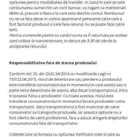
optiunea pentru modalitatea de transfer. In cazul in care se cere
rambursarea sumei intr-un cont bancar, va rugam sa mentionati
IBAN-ul, precum si Banca la care este deschis contul. Rambursul
nu se va face decat in contul apartinand persoanei catre care a
fost facturat produsul si care face returul, nu se poate face catre
terti.
Pentru comenzile platite cu cardul suma va fi returnata pe acelasi
card utilizat la tranzactionare, in decurs de 3-30 de zile de la
acceptarea returului.
Responsabilitatea fata de starea produsului
Conform Art 20, din OUG 34/2014 cu modificarile Legii nr
157/22.06.2015, riscul de deteriorare sau pierdere a produsului
este transferat consumatorului in momentul in care acesta sau o
parte terta desemnata de acesta, alta decat transportatorul, intra
in posesia fizica a produselor. Cu toate acestea, riscul este
transferat consumatorului in momentul livrarii produselor catre
transportator, daca transportatorul a fost insarcinat de catre
consumator sa transporte produsele, iar aceasta optiune nu a
fost oferita de catre profesionist, fara a aduce atingere drepturilor
consumatorului fata de transportator.
Coletele care se livreaza cu optiunea Verificare colet si care au