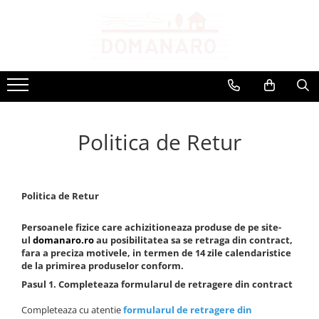
Curatenie & Ingrijire
Gatit & Bucatarie
Gradina & Exterior
Aspiratoare
Tavi si Forme de Copt
Jardiniere
Steamere
Tigai din Fonta
Sere
Uscatoare Rufe
Gratare Electrice
Compostoare
Politica de Retur
Accesorii generatoare de abur
Accesorii Vase Fonta
Accesorii statii de calcat
Oale din fonta
Accesorii Uscatoare
Politica de Retur
Persoanele fizice care achizitioneaza produse de pe site-
ul
domanaro.ro
au posibilitatea sa se retraga din contract,
fara a preciza motivele, in termen de 14 zile calendaristice
de la primirea produselor conform.
Pasul 1. Completeaza formularul de retragere din contract
Completeaza cu atentie
formularul de retragere din