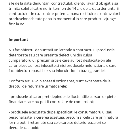
zile de la data denuntarii contractuluI, clientul avand obligatia sa
trimita coletul catre noi in termen de 14 zile de la data denuntarii
contractului, in caz contrar putem amana restituirea contravalorii
produselor achitate pana in momentul in care produsul ajunge
fizic la noi.
Important
Nu fac obiectul denuntarii unilaterale a contractului produsele
deteriorate sau care prezinta defectiuni din culpa
cumparatorului, precum si cele care au fost desfacute ori ale
caror piese au fost inlocuite si nici produsele nefunctionale care
fac obiectul reparatiilor sau inlocuirii lor in baza garantiei.
Conform art. 16 din aceeasi ordonanta, sunt exceptate de la
dreptul de returnare urmatoarele:
- produsele al caror pret depinde de fluctuatiile cursurilor pietei
financiare care nu pot fi controlate de comerciant;
- produsele executate dupa specificatiile consumatorului sau
personalizate la cererea acestuia, precum si cele care prin natura
lor nu pot fi returnate sau cele care se deterioreaza ori se
degradeaza rapid;