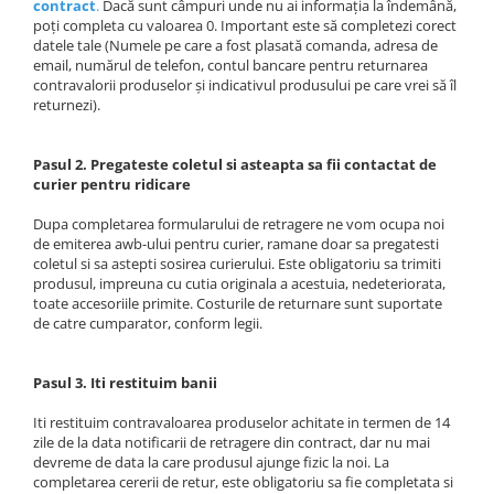
contract
.
Dacă sunt câmpuri unde nu ai informația la îndemână,
poți completa cu valoarea 0. Important este să completezi corect
datele tale (Numele pe care a fost plasată comanda, adresa de
email, numărul de telefon, contul bancare pentru returnarea
contravalorii produselor și indicativul produsului pe care vrei să îl
returnezi).
Pasul 2. Pregateste coletul si asteapta sa fii contactat de
curier pentru ridicare
Dupa completarea formularului de retragere ne vom ocupa noi
de emiterea awb-ului pentru curier, ramane doar sa pregatesti
coletul si sa astepti sosirea curierului. Este obligatoriu sa trimiti
produsul, impreuna cu cutia originala a acestuia, nedeteriorata,
toate accesoriile primite. Costurile de returnare sunt suportate
de catre cumparator, conform legii.
Pasul 3. Iti restituim banii
Iti restituim contravaloarea produselor achitate in termen de 14
zile de la data notificarii de retragere din contract, dar nu mai
devreme de data la care produsul ajunge fizic la noi. La
completarea cererii de retur, este obligatoriu sa fie completata si