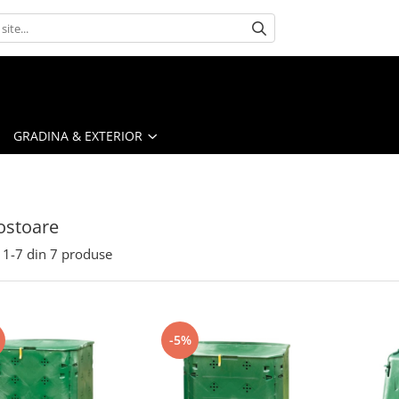
GRADINA & EXTERIOR
stoare
1-
7
din
7
produse
-5%