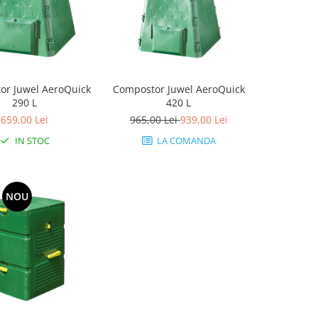
or Juwel AeroQuick
Compostor Juwel AeroQuick
290 L
420 L
659,00 Lei
965,00 Lei
939,00 Lei
IN STOC
LA COMANDA
NOU