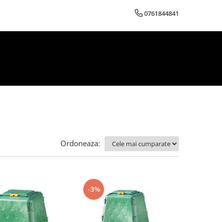
0761844841
Ordoneaza:
-3%