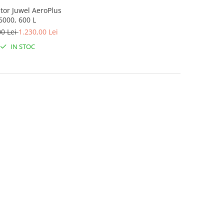
or Juwel AeroPlus
6000, 600 L
00 Lei
1.230,00 Lei
IN STOC