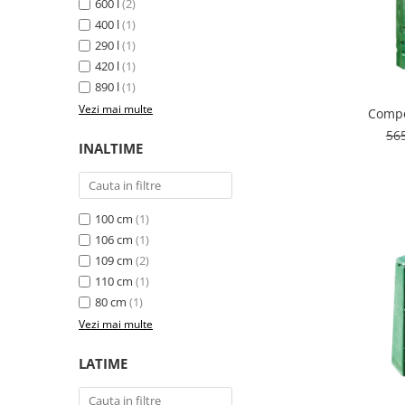
600 l
(2)
400 l
(1)
290 l
(1)
420 l
(1)
890 l
(1)
Vezi mai multe
Compo
56
INALTIME
100 cm
(1)
106 cm
(1)
109 cm
(2)
110 cm
(1)
80 cm
(1)
Vezi mai multe
LATIME