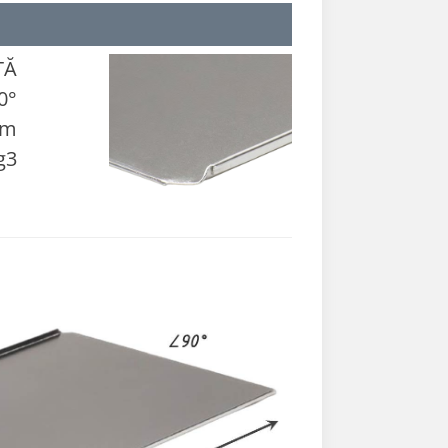
TĂ
0°
mm
g3