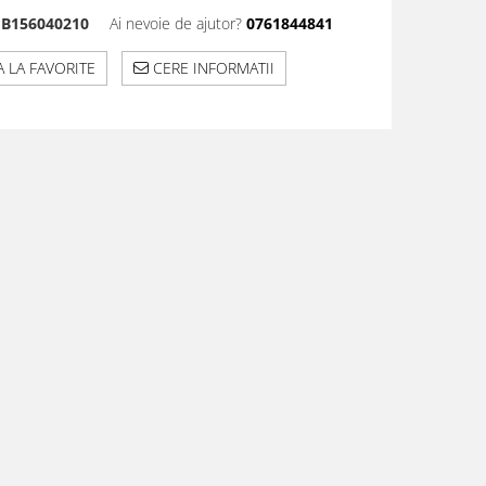
B156040210
Ai nevoie de ajutor?
0761844841
 LA FAVORITE
CERE INFORMATII