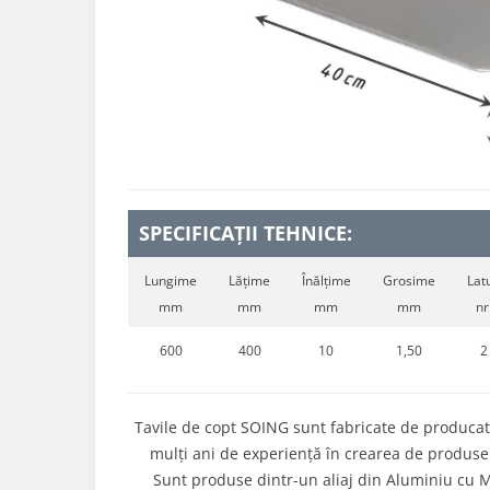
SPECIFICAȚII TEHNICE:
Lungime
Lățime
Înălțime
Grosime
Latu
mm
mm
mm
mm
nr
600
400
10
1,50
2
Tavile de copt SOING sunt fabricate de produca
mulți ani de experiență în crearea de produse 
Sunt produse dintr-un aliaj din Aluminiu cu Ma