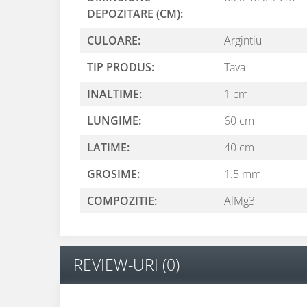
DEPOZITARE (CM):
CULOARE:
Argintiu
TIP PRODUS:
Tava
INALTIME:
1 cm
LUNGIME:
60 cm
LATIME:
40 cm
GROSIME:
1.5 mm
COMPOZITIE:
AlMg3
REVIEW-URI
(0)