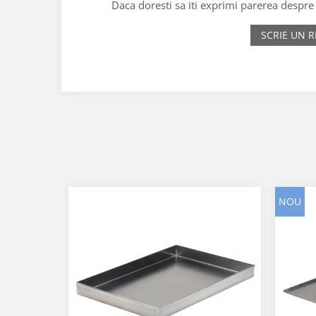
Daca doresti sa iti exprimi parerea despr
SCRIE UN R
NOU