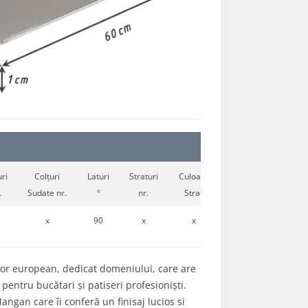
ri
Colțuri
Laturi
Straturi
Culoare
.
Sudate nr.
°
nr.
Strat
x
90
x
x
tor european, dedicat domeniului, care are
pentru bucătari și patiseri profesioniști.
ngan care îi conferă un finisaj lucios si