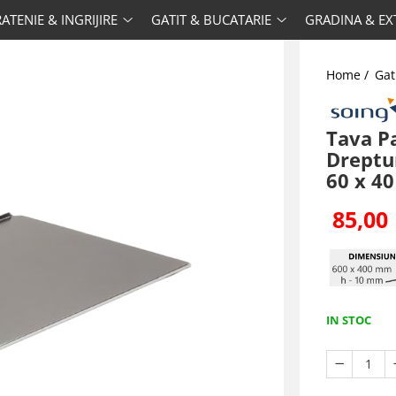
ATENIE & INGRIJIRE
GATIT & BUCATARIE
GRADINA & EX
Home /
Gat
Tava Pa
Dreptu
60 x 40
85,00 
IN STOC