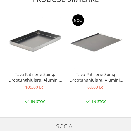
NOU
Tava Patiserie Soing,
Tava Patiserie Soing,
Dreptunghiulara, Aluminiu
Dreptunghiulara, Aluminiu
1,5 mm, 60 x 40 x 5 cm, 4
2 mm, 45,5 x 30 cm, All
105,00 Lei
69,00 Lei
laturi 90°
around 45°
IN STOC
IN STOC
SOCIAL