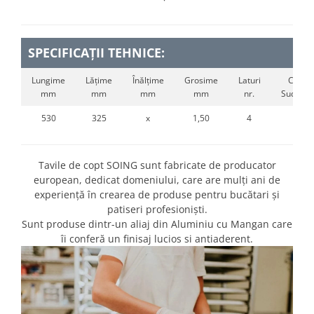
SPECIFICAȚII TEHNICE:
Lungime
Lățime
Înălțime
Grosime
Laturi
Colțuri
mm
mm
mm
mm
nr.
Sudate n
530
325
x
1,50
4
x
Tavile de copt SOING sunt fabricate de producator
european, dedicat domeniului, care are mulți ani de
experiență în crearea de produse pentru bucătari și
patiseri profesioniști.
Sunt produse dintr-un aliaj din Aluminiu cu Mangan care
îi conferă un finisaj lucios si antiaderent.