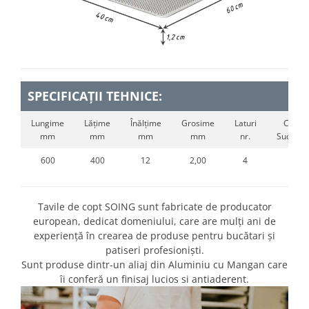
SPECIFICAȚII TEHNICE:
Lungime
Lățime
Înălțime
Grosime
Laturi
Colțuri
mm
mm
mm
mm
nr.
Sudate n
600
400
12
2,00
4
x
Tavile de copt SOING sunt fabricate de producator
european, dedicat domeniului, care are mulți ani de
experiență în crearea de produse pentru bucătari și
patiseri profesioniști.
Sunt produse dintr-un aliaj din Aluminiu cu Mangan care
îi conferă un finisaj lucios si antiaderent.