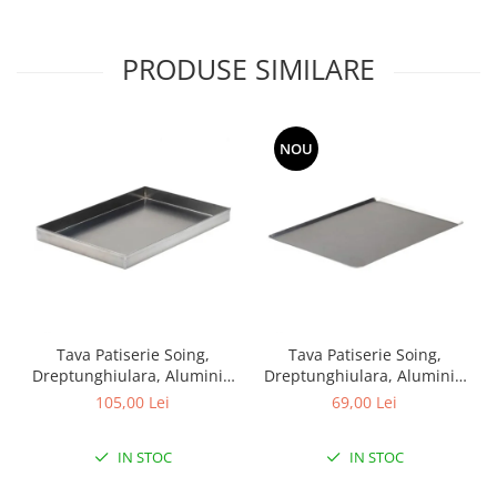
PRODUSE SIMILARE
NOU
Tava Patiserie Soing,
Tava Patiserie Soing,
Dreptunghiulara, Aluminiu
Dreptunghiulara, Aluminiu
1,5 mm, 60 x 40 x 5 cm, 4
2 mm, 45,5 x 30 cm, All
105,00 Lei
69,00 Lei
laturi 90°
around 45°
IN STOC
IN STOC