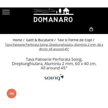
Curatenie & Ingrijire
Gatit & Bucatarie
Gradina & Exterior
Aspiratoare
Tavi si Forme de Copt
Jardiniere
Steamere
Tigai din Fonta
Sere
0,00
Home /
Gatit & Bucatarie /
Tavi si Forme de Copt /
Uscatoare Rufe
Gratare Electrice
Compostoare
Tava Patiserie Perforata Soing, Dreptunghiulara, Aluminiu 2 mm, 60 x
Accesorii generatoare de abur
Accesorii Vase Fonta
40 cm, All around 45°
Accesorii statii de calcat
Oale din fonta
Tava Patiserie Perforata Soing,
Dreptunghiulara, Aluminiu 2 mm, 60 x 40 cm,
Accesorii Uscatoare
All around 45°
-9%