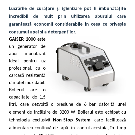
Lucrările de curățare
și
igienizare pot fi îmbunătățite
incredibil de mult
prin
utilizarea
aburului care
garantează
economii
considerabile
în
ceea
ce
privește
consumul
apei
și a detergenților.
GAISER 2000
este
un generator de
abur monofazat
ideal pentru uz
profesional, cu o
carcasă rezistentă
din oțel inoxidabil.
Boilerul are o
capacitate de 1,5
litri, care dezvoltă o presiune de 6 bar datorită unei
element de încălzire de 3200 W. Boilerul
este
echipat cu
tehnologia
exclusivă
Non-Stop System
, care facilitează
alimentarea
continuă de
apă
în
cadrul
acestuia, în
timp