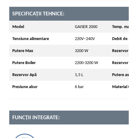
SPECIFICAȚII TEHNICE:
Model
GAISER 2000
Temp. maxima
Tensiune alimentare
220V–240V
Debit de abur
Putere Max
3200 W
Rezervor reu
Putere Boiler
2200-3200 W
Rezervor dete
Rezervor Apă
1,5 L
Putere aspirat
Presiune abur
6 bar
Material Carc
FUNCȚII INTEGRATE: