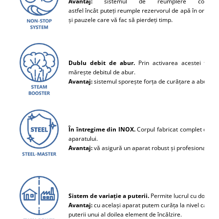
Avantaj:
sistemul de reumplere continu
astfel încât puteți reumple rezervorul de apă în orice m
.
și pauzele care vă fac să pierdeți timp
Dublu debit de abur.
Prin activarea acestei func
mărește debitul de abur.
Avantaj:
sistemul sporește forța de curățare a aburului
În întregime din INOX.
Corpul fabricat complet din in
aparatului.
Avantaj:
vă asigură un aparat robust și profesional.
Sistem de variație a puterii.
Permite lucrul cu două put
Avantaj:
cu același aparat putem curăța la nivel casnic 
puterii unui al doilea element de încălzire.