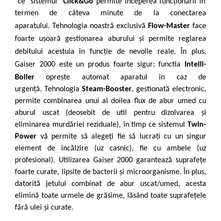
ce
sistemul
Click&Go
permite
începerea
funcționării
în
termen de câteva minute de la conectarea
aparatului. Tehnologia
noastră
exclusivă
Flow-Master
face
foarte
ușoară
gestionarea
aburului
și
permite
reglarea
debit
ului
acestuia
în
funcție de nevoile
reale. În plus,
Gaiser 2000 este un produs
foarte
sigur: functia
Intelli-
Boiler
oprește automat aparatul
în
caz de
urgență. Tehnologia
Steam-Booster
, gestionată electronic,
permite combinarea unui al doilea flux de abur umed cu
aburul uscat (deosebit de util pentru dizolvarea și
eliminarea murdăriei reziduale), în timp ce sistemul
Twin-
Power
vă permite să alegeți fie să lucrați cu un singur
element de încălzire (uz casnic), fie cu ambele (uz
profesional). Utilizarea Gaiser 2000 garantează suprafețe
foarte curate, lipsite de bacterii și microorganisme. În plus,
datorită jetului combinat de abur uscat/umed, acesta
elimină toate urmele de grăsime, lăsând toate suprafețele
fără ulei și curate.