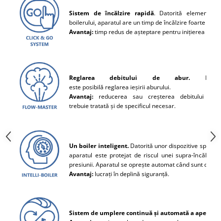
Sistem de încălzire rapidă
. Datorită elementelor
boilerului, aparatul are un timp de încălzire foarte scurt 
Avantaj:
timp redus de așteptare pentru inițierea lucrul
Reglarea debitului de abur.
Datori
este posibilă reglarea ieșirii aburului.
Avantaj:
reducerea sau creșterea debitului de 
trebuie tratată și de specificul necesar.
Un boiler inteligent.
Datorită unor dispozitive special
aparatul este protejat de riscul unei supra-încălziri 
presiunii. Aparatul se oprește automat când sunt depăși
Avantaj:
lucrați în deplină siguranță.
Sistem de umplere continuă și automată a apei în c