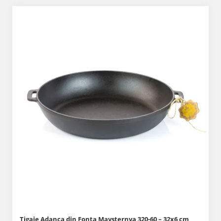
Tigaie Adanca din Fonta Maysternya 320-60 – 32x6 cm