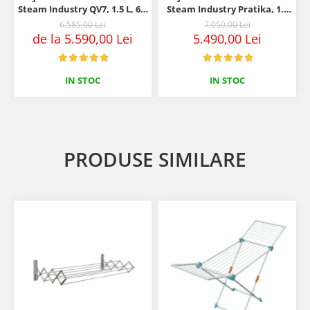
Steam Industry QV7, 1.5 L, 6.0
Steam Industry Pratika, 1.5
bar, 2400 W
L, 5.0 bar, 2400 W
6.585,00 Lei
7.050,00 Lei
de la 5.590,00 Lei
5.490,00 Lei
IN STOC
IN STOC
PRODUSE SIMILARE