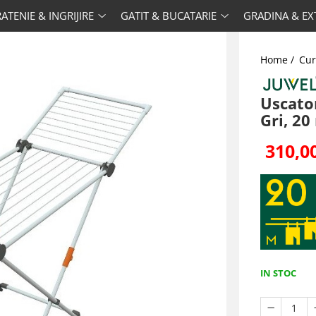
ATENIE & INGRIJIRE
GATIT & BUCATARIE
GRADINA & EX
Home /
Cur
Uscato
Gri, 20
310,0
IN STOC