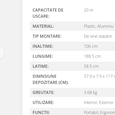
CAPACITATE DE
20 m
USCARE:
MATERIAL:
Plastic,
Aluminiu
TIP MONTARE:
De sine statator
INALTIME:
106 cm
LUNGIME:
188.5 cm
LATIME:
58.5 cm
DIMNSIUNE
57.9 x 7.9 x 117
DEPOZITARE (CM):
GREUTATE:
3.68 kg
UTILIZARE:
Interior,
Exterior
FUNCTII:
Portabil,
Ergonom