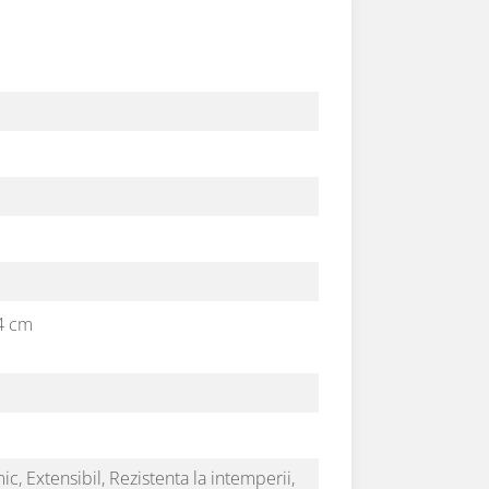
.4 cm
ic,
Extensibil,
Rezistenta la intemperii,