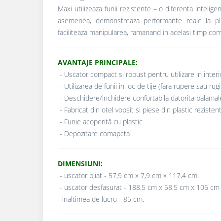
Maxi utilizeaza funii rezistente – o diferenta intelig
asemenea, demonstreaza performante reale la pli
faciliteaza manipularea, ramanand in acelasi timp co
AVANTAJE PRINCIPALE:
- Uscator compact si robust pentru utilizare in interio
- Utilizarea de funii in loc de tije (fara rupere sau rugi
- Deschidere/inchidere confortabila datorita balama
- Fabricat din otel vopsit si piese din plastic rezisten
- Funie acoperită cu plastic
- Depozitare comapcta
DIMENSIUNI:
- uscator pliat - 57,9 cm x 7,9 cm x 117,4 cm.
- uscator desfasurat - 188,5 cm x 58,5 cm x 106 cm
- inaltimea de lucru - 85 cm.