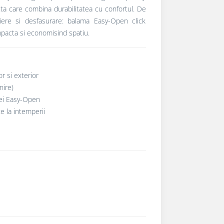
enta care combina durabilitatea cu confortul. De
ere si desfasurare: balama Easy-Open click
mpacta si economisind spatiu.
r si exterior
nire)
lei Easy-Open
te la intemperii