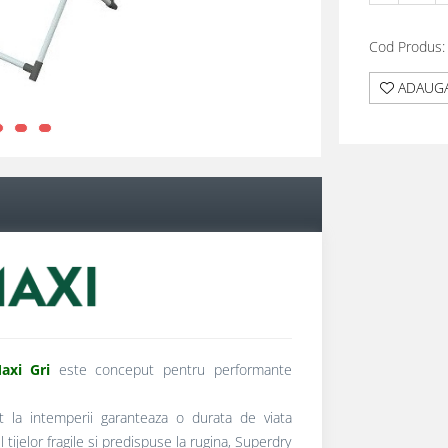
Cod Produs:
ADAUGA
xi Gri
este conceput pentru performante
nt la intemperii garanteaza o durata de viata
ul tijelor fragile si predispuse la rugina, Superdry