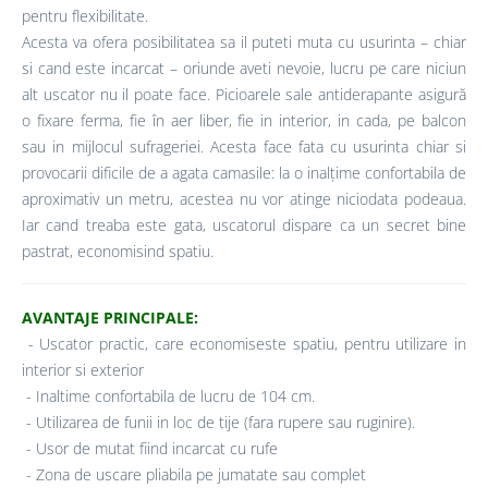
pentru flexibilitate.
Acesta va ofera posibilitatea sa il puteti muta cu usurinta – chiar
si cand este incarcat – oriunde aveti nevoie, lucru pe care niciun
alt uscator nu il poate face. Picioarele sale antiderapante asigură
o fixare ferma, fie în aer liber, fie in interior, in cada, pe balcon
sau in mijlocul sufrageriei. Acesta face fata cu usurinta chiar si
provocarii dificile de a agata camasile: la o inalțime confortabila de
aproximativ un metru, acestea nu vor atinge niciodata podeaua.
Iar cand treaba este gata, uscatorul dispare ca un secret bine
pastrat, economisind spatiu.
AVANTAJE PRINCIPALE:
- Uscator practic, care economiseste spatiu, pentru utilizare in
interior si exterior
- Inaltime confortabila de lucru de 104 cm.
- Utilizarea de funii in loc de tije (fara rupere sau ruginire).
- Usor de mutat fiind incarcat cu rufe
- Zona de uscare pliabila pe jumatate sau complet