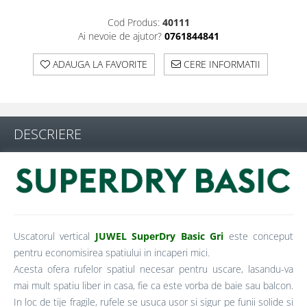
Cod Produs:
40111
Ai nevoie de ajutor?
0761844841
ADAUGA LA FAVORITE
CERE INFORMATII
DESCRIERE
Uscatorul vertical
JUWEL SuperDry Basic Gri
este conceput
pentru economisirea spatiului in incaperi mici.
Acesta ofera rufelor spatiul necesar pentru uscare, lasandu-va
mai mult spatiu liber in casa, fie ca este vorba de baie sau balcon.
In loc de tije fragile, rufele se usuca usor si sigur pe funii solide si