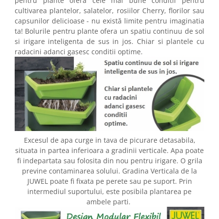
pentru plante ofera cele mai bune conditii pentru
cultivarea plantelor, salatelor, rosiilor Cherry, florilor sau
capsunilor delicioase - nu există limite pentru imaginatia
ta! Bolurile pentru plante ofera un spatiu continuu de sol
si irigare inteligenta de sus in jos. Chiar si plantele cu
radacini adanci gasesc conditii optime.
Excesul de apa curge in tava de picurare detasabila,
situata in partea inferioara a gradinii verticale. Apa poate
fi indepartata sau folosita din nou pentru irigare. O grila
previne contaminarea solului.
Gradina Verticala de la
JUWEL poate fi fixata pe perete sau pe suport. Prin
intermediul suportului, este posibila plantarea pe
ambele parti.