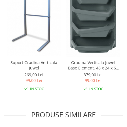
Suport Gradina Verticala
Gradina Verticala Juwel
Juwel
Base Element, 48 x 24 x 64
cm - Gri
269,00 Lei
379,00 Lei
99,00 Lei
99,00 Lei
IN STOC
IN STOC
PRODUSE SIMILARE