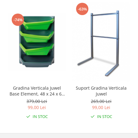
-63%
-74%
Gradina Verticala Juwel
Suport Gradina Verticala
Base Element, 48 x 24 x 64
Juwel
cm - lime
379,00 Lei
269,00 Lei
99,00 Lei
99,00 Lei
IN STOC
IN STOC