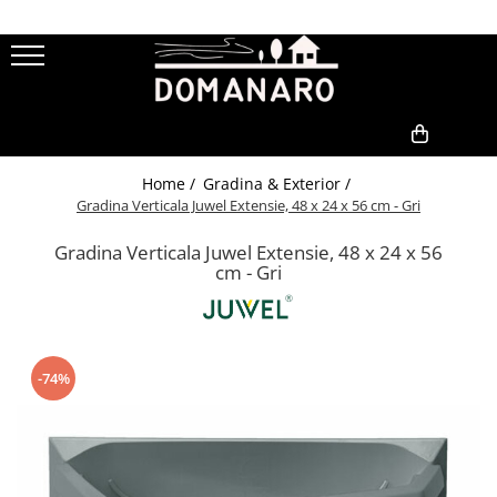
Curatenie & Ingrijire
Gatit & Bucatarie
Gradina & Exterior
Aspiratoare
Tavi si Forme de Copt
Jardiniere
Steamere
Tigai din Fonta
Sere
0,00
Home /
Gradina & Exterior /
Uscatoare Rufe
Gratare Electrice
Compostoare
Gradina Verticala Juwel Extensie, 48 x 24 x 56 cm - Gri
Accesorii generatoare de abur
Accesorii Vase Fonta
Gradina Verticala Juwel Extensie, 48 x 24 x 56
Accesorii statii de calcat
Oale din fonta
cm - Gri
Accesorii Uscatoare
-74%