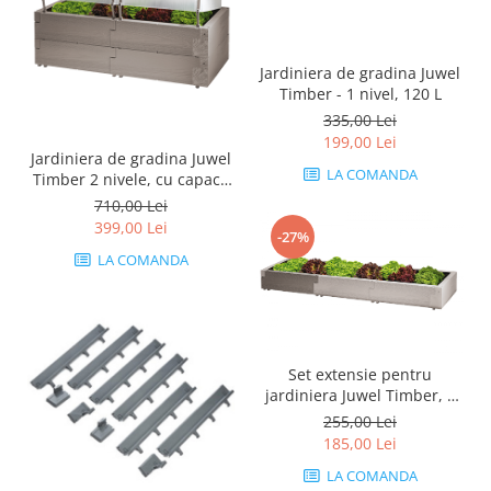
Jardiniera de gradina Juwel
Timber - 1 nivel, 120 L
335,00 Lei
199,00 Lei
Jardiniera de gradina Juwel
LA COMANDA
Timber 2 nivele, cu capace
termice, 240 L
710,00 Lei
399,00 Lei
-27%
LA COMANDA
Set extensie pentru
jardiniera Juwel Timber, 2
elemente
255,00 Lei
185,00 Lei
LA COMANDA