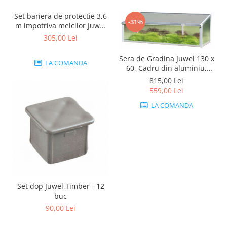
Set bariera de protectie 3,6
-31%
m impotriva melcilor Juwel
Timber
305,00 Lei
Sera de Gradina Juwel 130 x
LA COMANDA
60, Cadru din aluminiu,
Rezistent-UV
815,00 Lei
559,00 Lei
LA COMANDA
Set dop Juwel Timber - 12
buc
90,00 Lei