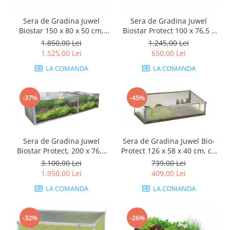
Sera de Gradina Juwel
Sera de Gradina Juwel
Biostar 150 x 80 x 50 cm,
Biostar Protect 100 x 76,5 x
Premium cu deschidere
52 cm, cu plasa de protectie
1.850,00 Lei
1.245,00 Lei
automata
1.525,00 Lei
650,00 Lei
LA COMANDA
LA COMANDA
-37%
-45%
Sera de Gradina Juwel
Sera de Gradina Juwel Bio-
Biostar Protect, 200 x 76,5
Protect 126 x 58 x 40 cm, cu
cm, cu plasa de protectie
plasa de protectie
3.100,00 Lei
739,00 Lei
1.950,00 Lei
409,00 Lei
LA COMANDA
LA COMANDA
-32%
-26%