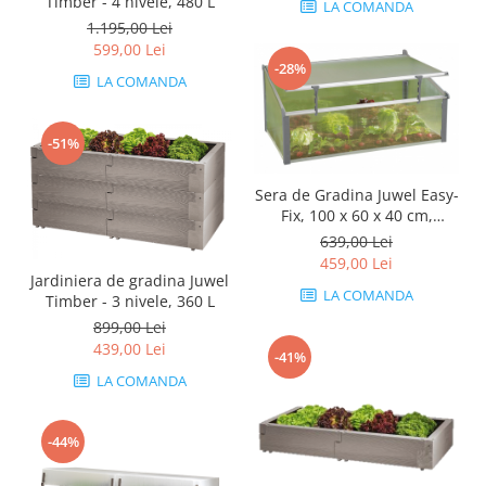
Timber - 4 nivele, 480 L
LA COMANDA
1.195,00 Lei
599,00 Lei
-28%
LA COMANDA
-51%
Sera de Gradina Juwel Easy-
Fix, 100 x 60 x 40 cm,
asamblare cu un ​​​​singur
639,00 Lei
click
459,00 Lei
Jardiniera de gradina Juwel
LA COMANDA
Timber - 3 nivele, 360 L
899,00 Lei
439,00 Lei
-41%
LA COMANDA
-44%