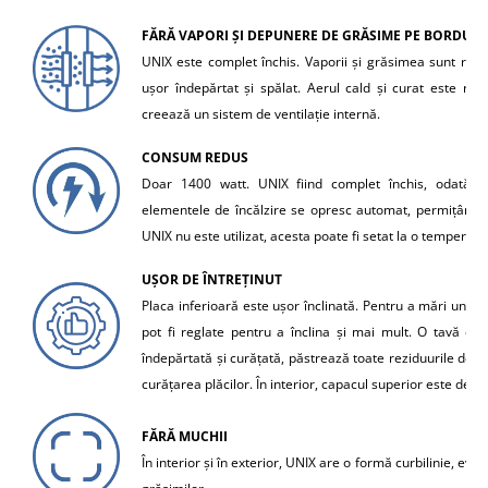
FĂRĂ VAPORI ȘI DEPUNERE DE GRĂSIME PE BORDURIL
UNIX este complet închis. Vaporii și grăsimea sunt reținu
ușor îndepărtat și spălat. Aerul cald și curat este rec
creează un sistem de ventilație internă.
CONSUM REDUS
Doar 1400 watt. UNIX fiind complet închis, odată ce
elementele de încălzire se opresc automat, permițând 
UNIX nu este utilizat, acesta poate fi setat la o tempera
UȘOR DE ÎNTREȚINUT
Placa inferioară este ușor înclinată. Pentru a mări unghiu
pot fi reglate pentru a înclina și mai mult. O tavă de 
îndepărtată și curățată, păstrează toate reziduurile de la
curățarea plăcilor. În interior, capacul superior este de ti
FĂRĂ MUCHII
În interior și în exterior, UNIX are o formă curbilinie, evi