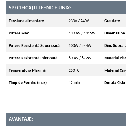
SPECIFICAȚII TEHNICE UNIX:
Tensiune alimentare
230V / 240V
Greutate
Putere Max
1300W / 1416W
Dimensiune (m
Putere Rezistență Superioară
500W / 544W
Dim. Suprafața 
Putere Rezistență Inferioară
800W / 872W
Material Plăci În
Temperatura Maximă
250 °C
Material Carcas
Timp de Pornire (max)
12 min
Durata Ciclu Găt
AVANTAJE: