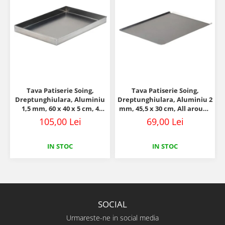
Tava Patiserie Soing,
Tava Patiserie Soing,
Dreptunghiulara, Aluminiu
Dreptunghiulara, Aluminiu 2
1,5 mm, 60 x 40 x 5 cm, 4
mm, 45,5 x 30 cm, All around
laturi 90°
45°
105,00 Lei
69,00 Lei
IN STOC
IN STOC
SOCIAL
Urmareste-ne in social media