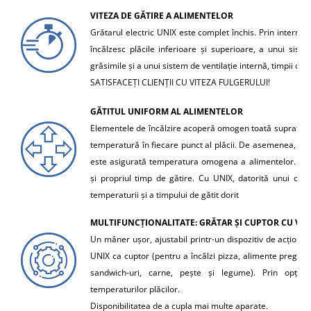
VITEZA DE GĂTIRE A ALIMENTELOR
Grătarul electric UNIX este complet închis. Prin interme
încălzesc plăcile inferioare și superioare, a unui sist
grăsimile și a unui sistem de ventilație internă, timpii de 
SATISFACEȚI CLIENȚII CU VITEZA FULGERULUI!
GĂTITUL UNIFORM AL ALIMENTELOR
Elementele de încălzire acoperă omogen toată suprafața 
temperatură în fiecare punct al plăcii. De asemenea, dato
este asigurată temperatura omogena a alimentelor. Fie
și propriul timp de gătire. Cu UNIX, datorită unui cont
temperaturii și a timpului de gătit dorit
MULTIFUNCȚIONALITATE: GRĂTAR ȘI CUPTOR CU VEN
Un mâner ușor, ajustabil printr-un dispozitiv de acționare
UNIX ca cuptor (pentru a încălzi pizza, alimente pregătit
sandwich-uri, carne, pește și legume). Prin opțiune
temperaturilor plăcilor.
Disponibilitatea de a cupla mai multe aparate.