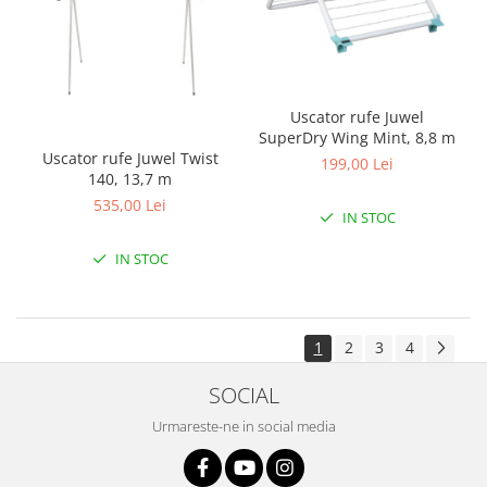
Uscator rufe Juwel
SuperDry Wing Mint, 8,8 m
Uscator rufe Juwel Twist
199,00 Lei
140, 13,7 m
535,00 Lei
IN STOC
IN STOC
1
2
3
4
SOCIAL
Urmareste-ne in social media