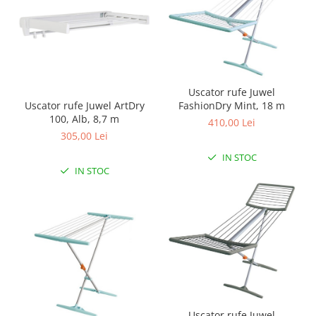
Uscator rufe Juwel
Uscator rufe Juwel ArtDry
FashionDry Mint, 18 m
100, Alb, 8,7 m
410,00 Lei
305,00 Lei
IN STOC
IN STOC
Uscator rufe Juwel