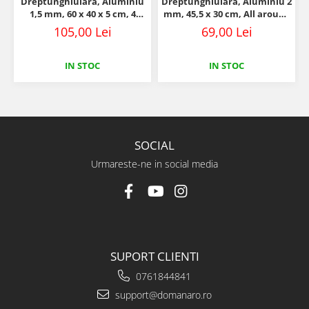
Dreptunghiulara, Aluminiu
Dreptunghiulara, Aluminiu 2
1,5 mm, 60 x 40 x 5 cm, 4
mm, 45,5 x 30 cm, All around
laturi 90°
45°
105,00 Lei
69,00 Lei
IN STOC
IN STOC
SOCIAL
Urmareste-ne in social media
SUPORT CLIENTI
0761844841
support@domanaro.ro