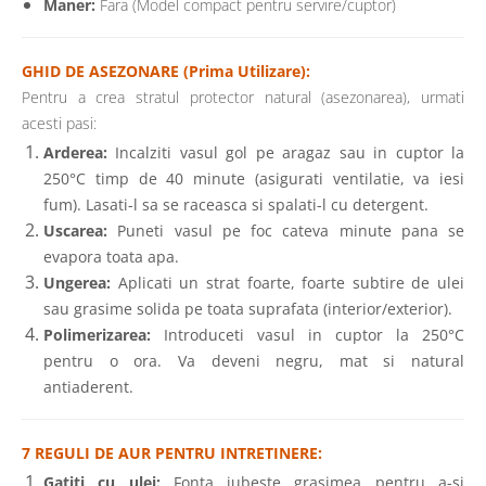
Maner:
Fara (Model compact pentru servire/cuptor)
GHID DE ASEZONARE (Prima Utilizare):
Pentru a crea stratul protector natural (asezonarea), urmati
acesti pasi:
Arderea:
Incalziti vasul gol pe aragaz sau in cuptor la
250°C timp de 40 minute (asigurati ventilatie, va iesi
fum). Lasati-l sa se raceasca si spalati-l cu detergent.
Uscarea:
Puneti vasul pe foc cateva minute pana se
evapora toata apa.
Ungerea:
Aplicati un strat foarte, foarte subtire de ulei
sau grasime solida pe toata suprafata (interior/exterior).
Polimerizarea:
Introduceti vasul in cuptor la 250°C
pentru o ora. Va deveni negru, mat si natural
antiaderent.
7 REGULI DE AUR PENTRU INTRETINERE:
Gatiti cu ulei:
Fonta iubeste grasimea pentru a-si