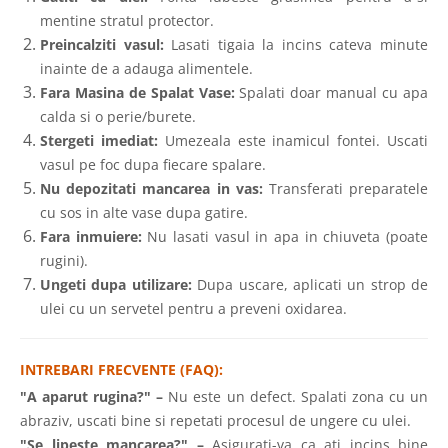
mentine stratul protector.
Preincalziti vasul:
Lasati tigaia la incins cateva minute
inainte de a adauga alimentele.
Fara Masina de Spalat Vase:
Spalati doar manual cu apa
calda si o perie/burete.
Stergeti imediat:
Umezeala este inamicul fontei. Uscati
vasul pe foc dupa fiecare spalare.
Nu depozitati mancarea in vas:
Transferati preparatele
cu sos in alte vase dupa gatire.
Fara inmuiere:
Nu lasati vasul in apa in chiuveta (poate
rugini).
Ungeti dupa utilizare:
Dupa uscare, aplicati un strop de
ulei cu un servetel pentru a preveni oxidarea.
INTREBARI FRECVENTE (FAQ):
"A aparut rugina?" –
Nu este un defect. Spalati zona cu un
abraziv, uscati bine si repetati procesul de ungere cu ulei.
"Se lipeste mancarea?" –
Asigurati-va ca ati incins bine