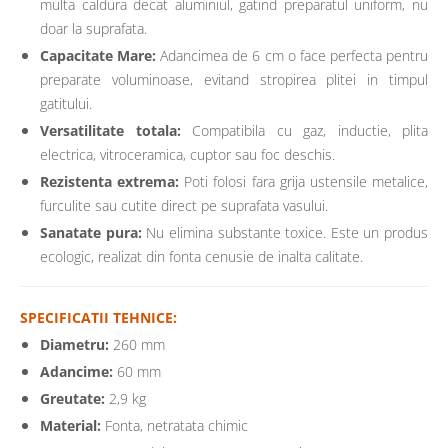
multa caldura decat aluminiul, gatind preparatul uniform, nu
doar la suprafata.
Capacitate Mare:
Adancimea de 6 cm o face perfecta pentru
preparate voluminoase, evitand stropirea plitei in timpul
gatitului.
Versatilitate totala:
Compatibila cu gaz, inductie, plita
electrica, vitroceramica, cuptor sau foc deschis.
Rezistenta extrema:
Poti folosi fara grija ustensile metalice,
furculite sau cutite direct pe suprafata vasului.
Sanatate pura:
Nu elimina substante toxice. Este un produs
ecologic, realizat din fonta cenusie de inalta calitate.
SPECIFICATII TEHNICE:
Diametru:
260 mm
Adancime:
60 mm
Greutate:
2,9 kg
Material:
Fonta, netratata chimic