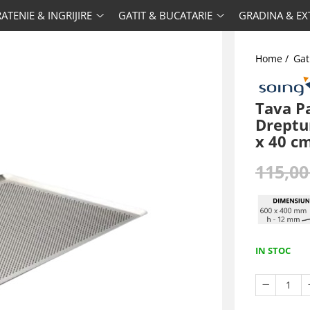
ATENIE & INGRIJIRE
GATIT & BUCATARIE
GRADINA & EX
Home /
Gat
Tava Pa
Dreptu
x 40 cm
115,00
IN STOC