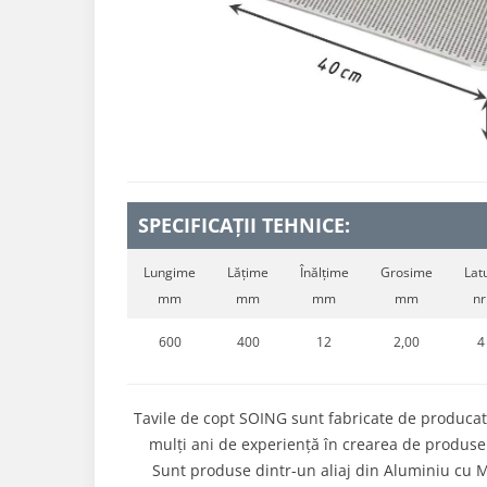
SPECIFICAȚII TEHNICE:
Lungime
Lățime
Înălțime
Grosime
Latu
mm
mm
mm
mm
nr
600
400
12
2,00
4
Tavile de copt SOING sunt fabricate de produca
mulți ani de experiență în crearea de produse 
Sunt produse dintr-un aliaj din Aluminiu cu Ma