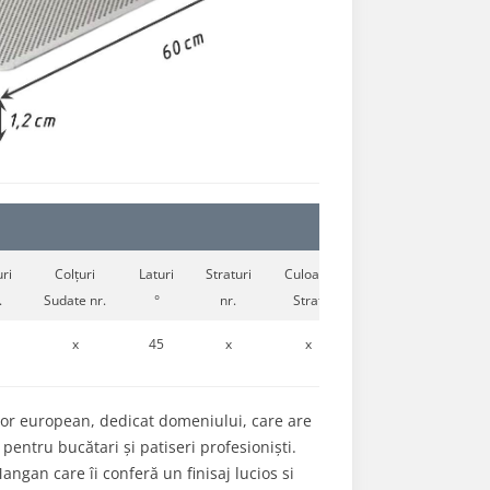
ri
Colțuri
Laturi
Straturi
Culoare
.
Sudate nr.
°
nr.
Strat
x
45
x
x
tor european, dedicat domeniului, care are
pentru bucătari și patiseri profesioniști.
ngan care îi conferă un finisaj lucios si