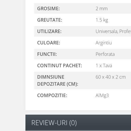
GROSIME:
2 mm
GREUTATE:
1.5 kg
UTILIZARE:
Universala,
Profe
CULOARE:
Argintiu
FUNCTII:
Perforata
CONTINUT PACHET:
1 x Tava
DIMNSIUNE
60 x 40 x 2 cm
DEPOZITARE (CM):
COMPOZITIE:
AlMg3
REVIEW-URI
(0)