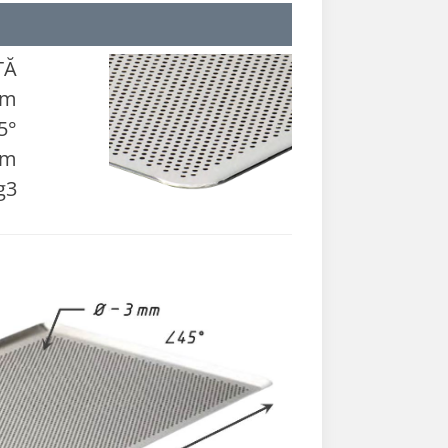
TĂ
mm
5°
mm
g3