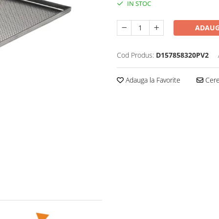
IN STOC
ADAUG
Cod Produs:
D157858320PV2
Adauga la Favorite
Cere 