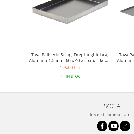
Tava Patiserie Soing, Dreptunghiulara,
Tava Pa
Aluminiu 1,5 mm, 60 x 40 x 5 cm, 4 laturi
Aluminiu
90°
105,00 Lei
IN STOC
SOCIAL
Urmareste-ne in social me