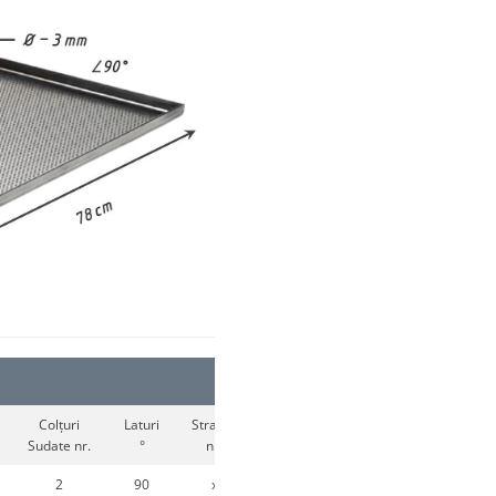
Colțuri
Laturi
Straturi
Culoare
Sudate nr.
°
nr.
Strat
2
90
x
x