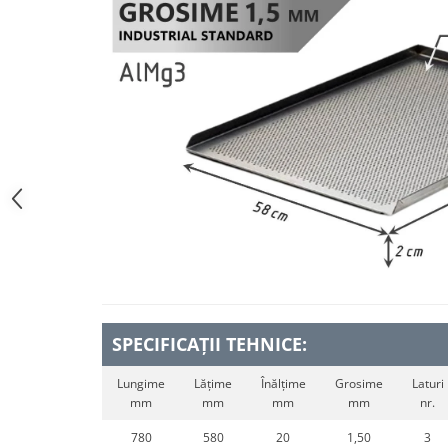
SPECIFICAȚII TEHNICE:
Lungime
Lățime
Înălțime
Grosime
Laturi
mm
mm
mm
mm
nr.
780
580
20
1,50
3