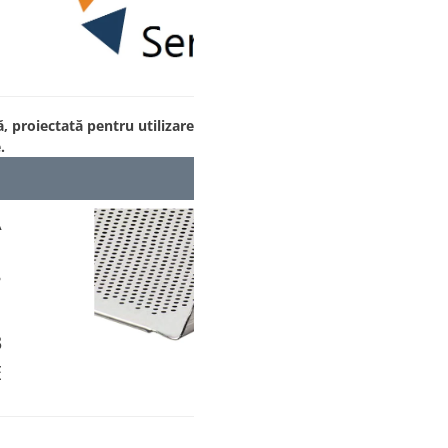
, proiectată pentru utilizare
.
Ă
m
°
m
3
E