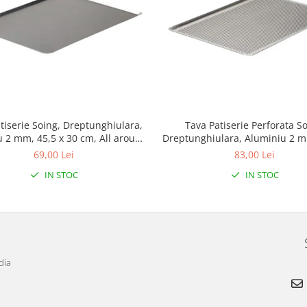
tiserie Soing, Dreptunghiulara,
Tava Patiserie Perforata So
 2 mm, 45,5 x 30 cm, All around
Dreptunghiulara, Aluminiu 2 m
45°
34 cm, All around 45°
69,00 Lei
83,00 Lei
IN STOC
IN STOC
dia