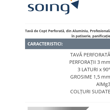
Tavă de Copt Perforată, din Aluminiu, Profesională
în patiserie, panificație
CARACTERISTICI:
TAVĂ PERFORAT
PERFORAȚII 3 m
3 LATURI x 90
GROSIME 1,5 m
AlMg
COLȚURI SUDAT