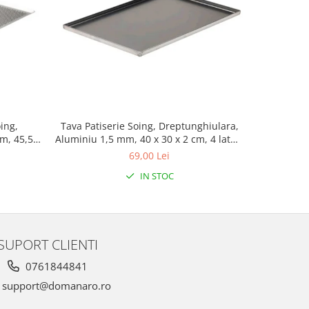
ing,
Tava Patiserie Soing, Dreptunghiulara,
Tigaie cu
m, 45,5 x
Aluminiu 1,5 mm, 40 x 30 x 2 cm, 4 laturi
90°
69,00 Lei
IN STOC
SUPORT CLIENTI
0761844841
support@domanaro.ro