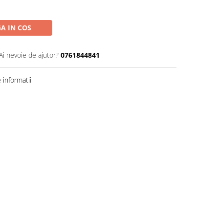
A IN COS
Ai nevoie de ajutor?
0761844841
informatii