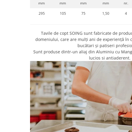
mm
mm
mm
mm
nr.
295
105
75
1,50
4
Tavile de copt SOING sunt fabricate de produ
domeniului, care are mulți ani de experiență în
bucătari și patiseri profesio
Sunt produse dintr-un aliaj din Aluminiu cu Manga
lucios si antiaderent.