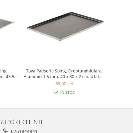
ing,
Tava Patiserie Soing, Dreptunghiulara,
Tigaie cu
m, 45,5 x
Aluminiu 1,5 mm, 40 x 30 x 2 cm, 4 laturi
90°
69,00 Lei
IN STOC
SUPORT CLIENTI
0761844841