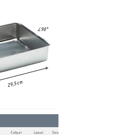
Colțuri
Laturi
Straturi
Culoare