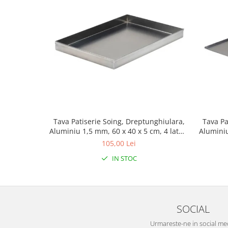
Tava Patiserie Soing, Dreptunghiulara,
Tava Pa
Aluminiu 1,5 mm, 60 x 40 x 5 cm, 4 laturi
Aluminiu
90°
105,00 Lei
IN STOC
SOCIAL
Urmareste-ne in social me