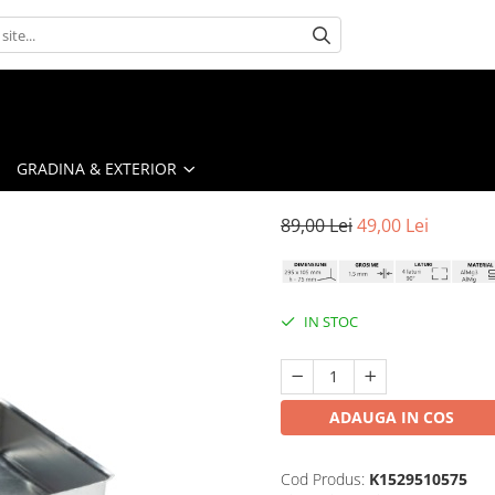
GRADINA & EXTERIOR
89,00 Lei
49,00 Lei
IN STOC
ADAUGA IN COS
Cod Produs:
K1529510575