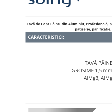
Tavă de Copt Pâine, din Aluminiu, Profesională, pr
patiserie, panificație.
CARACTERISTICI:
TAVĂ PÂIN
GROSIME 1,5 m
AlMg3, AlM