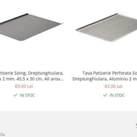
tiserie Soing, Dreptunghiulara,
Tava Patiserie Perforata So
 2 mm, 45,5 x 30 cm, All around
Dreptunghiulara, Aluminiu 2 m
45°
34 cm, All around 45°
69,00 Lei
83,00 Lei
IN STOC
IN STOC
dia