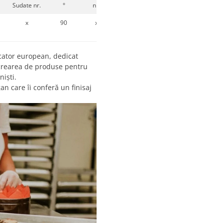
Sudate nr.
°
nr.
Strat
x
90
x
x
cator european, dedicat
 crearea de produse pentru
niști.
n care îi conferă un finisaj