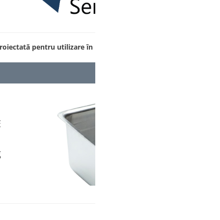
oiectată pentru utilizare în
E
m
g