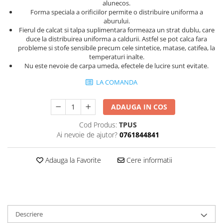
alunecos.
Forma speciala a orificiilor permite o distribuire uniforma a
aburului.
Fierul de calcat si talpa suplimentara formeaza un strat dublu, care
duce la distribuirea uniforma a caldurii. Astfel se pot calca fara
probleme si stofe sensibile precum cele sintetice, matase, catifea, la
temperaturi inalte.
Nu este nevoie de carpa umeda, efectele de lucire sunt evitate.
LA COMANDA
ADAUGA IN COS
Cod Produs:
TPUS
Ai nevoie de ajutor?
0761844841
Adauga la Favorite
Cere informatii
Descriere