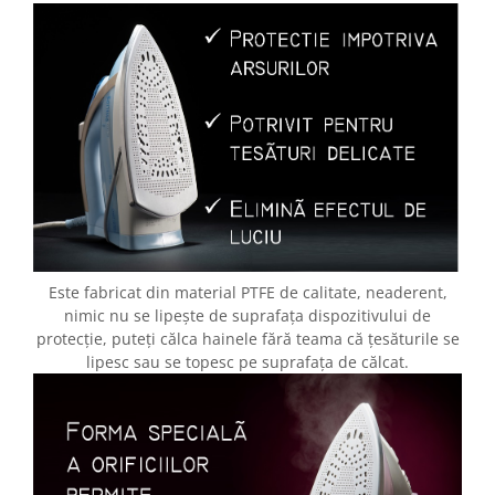
Este fabricat din material PTFE de calitate, neaderent,
nimic nu se lipește de suprafața dispozitivului de
protecție, puteți călca hainele fără teama că țesăturile se
lipesc sau se topesc pe suprafața de călcat.