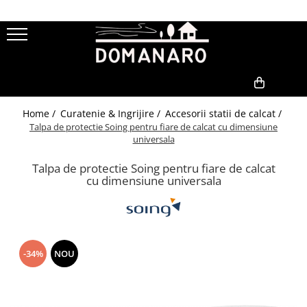
Curatenie & Ingrijire
Gatit & Bucatarie
Gradina & Exterior
Aspiratoare
Tavi si Forme de Copt
Jardiniere
Steamere
Tigai din Fonta
Sere
0,00
Home /
Curatenie & Ingrijire /
Accesorii statii de calcat /
Uscatoare Rufe
Gratare Electrice
Compostoare
Talpa de protectie Soing pentru fiare de calcat cu dimensiune
Accesorii generatoare de abur
Accesorii Vase Fonta
universala
Accesorii statii de calcat
Oale din fonta
Talpa de protectie Soing pentru fiare de calcat
cu dimensiune universala
Accesorii Uscatoare
-34%
NOU